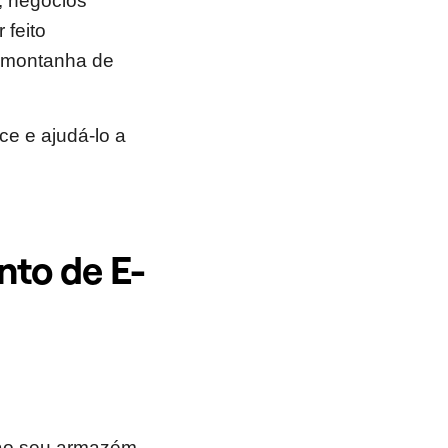
s, negócios
 feito
a montanha de
e e ajudá-lo a
to de E-
 ao seu armazém