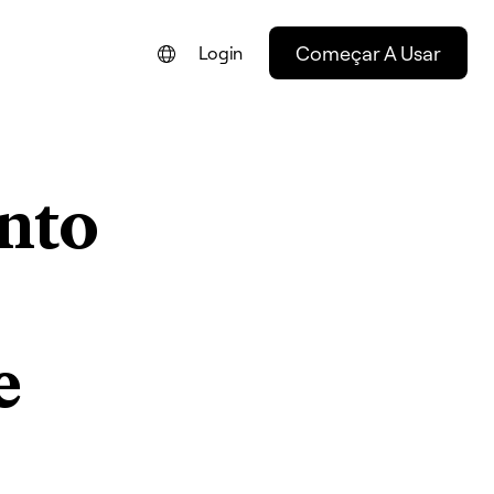
Começar A Usar
Login
ENGLISH
FRANÇAIS
nto
NEDERLANDS
DEUTSCH
ESPAÑOL
ITALIANO
e