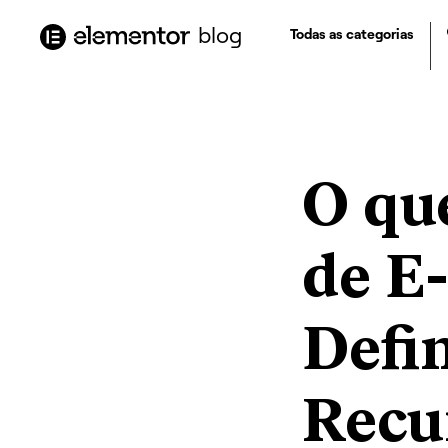
o
conteúdo
blog
Todas as categorias
O qu
de E
Defi
Recu