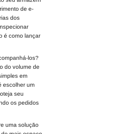
rimento de e-
rias dos
inspecionar
o é como lançar
 acompanhá-los?
o do volume de
 simples em
 é escolher um
oteja seu
ando os pedidos
re uma solução
s de mais espaço