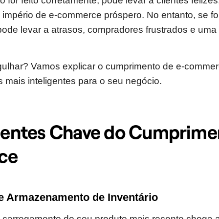
for feito corretamente, pode levar a clientes felize
 império de e-commerce próspero. No entanto, se for
pode levar a atrasos, compradores frustrados e um
gulhar? Vamos explicar o cumprimento de e-commerc
s mais inteligentes para o seu negócio.
ntes Chave do Cumprimen
ce
e Armazenamento de Inventário
m carregamento do seu produto mais recente chega