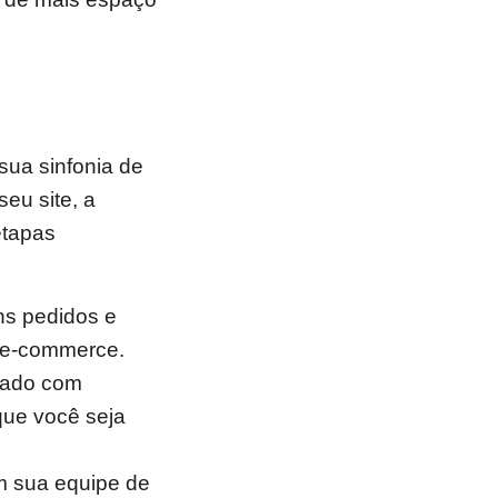
ua sinfonia de
eu site, a
etapas
ens pedidos e
e e-commerce.
izado com
que você seja
m sua equipe de