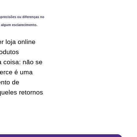
precisões ou diferenças no
 algum esclarecimento.
 loja online
odutos
a coisa: não se
merce é uma
ento de
queles retornos