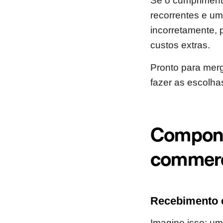
Se o cumprimento 
recorrentes e um
incorretamente, 
custos extras.
Pronto para mer
fazer as escolha
Compone
commer
Recebimento 
Imagine isso: u