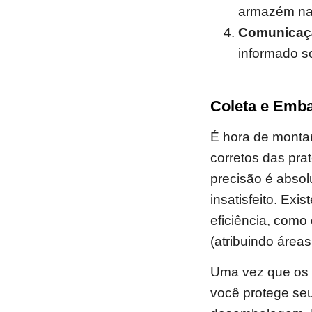
armazém na 
Comunicaç
informado so
Coleta e Emb
É hora de montar 
corretos das pra
precisão é absol
insatisfeito. Exi
eficiência, como
(atribuindo área
Uma vez que os 
você protege seu