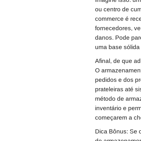
ou centro de cum
commerce é receb
fornecedores, ve
danos. Pode pare
uma base sólida
Afinal, de que a
O armazenamento
pedidos e dos p
prateleiras até 
método de armaz
inventário e per
começarem a ch
Dica Bônus: Se 
de armazenament