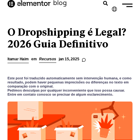
o
blog
conteúdo
✕
ENGLISH
O Dropshipping é Legal?
FRANÇAIS
2026 Guia Definitivo
NEDERLANDS
Itamar Haim
em
Recursos
jan 15, 2025
DEUTSCH
ESPAÑOL
Este post foi traduzido automaticamente sem intervenção humana, e como
resultado, podem haver pequenas imprecisões ou diferenças no texto em
comparação com o original.
ITALIANO
Pedimos desculpas por qualquer inconveniente que isso possa causar.
Entre em contato conosco se precisar de algum esclarecimento.