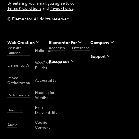
By entering your email, you agree to our
Terms & Conditions
and
Privacy Policy
.
© Elementor. All rights reserved
Web Creation
Elementor For
Company
Website
Agencies
Enterprise
Contact
Hello Themes
About Us
Builder
Us
Support
Resources
Help
Priority
WooCommerce
Careers
FAQs
Elementor AI
Blog
Roadmap
Center
Support
Builder
Affiliate
Trust
Developers
Services
Image
Program
Center
Glossary
Accessbility
Website
Optimization
Legal
Media
Free
Hosting for
Center
WordPress
Performance
Elementor
WordPress
Download
Download
Email
Domains
Utilities
Prompt
Deliverability
Center
Library
Cookie
Angie
Consent