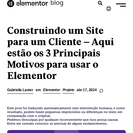
o
blog
conteúdo
✕
ENGLISH
Construindo um Site
FRANÇAIS
para um Cliente – Aqui
estão os 3 Principais
NEDERLANDS
Motivos para usar o
DEUTSCH
Elementor
ESPAÑOL
ITALIANO
Gabriella Laster
em
Elementor
Projeto
abr 17, 2024
Este post foi traduzido automaticamente sem intervenção humana, e como
resultado, podem haver pequenas imprecisões ou diferenças no texto em
comparação com o original.
Pedimos desculpas por qualquer inconveniente que isso possa causar.
Entre em contato conosco se precisar de algum esclarecimento.