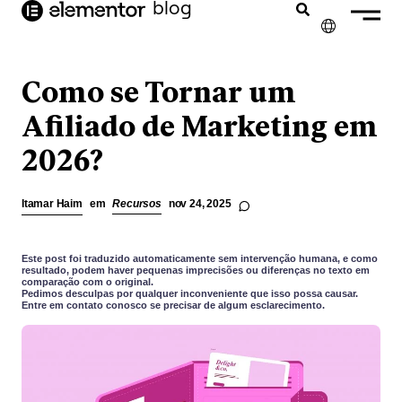
o
blog
conteúdo
✕
ENGLISH
Como se Tornar um
FRANÇAIS
Afiliado de Marketing em
2026?
NEDERLANDS
DEUTSCH
Itamar Haim
em
Recursos
nov 24, 2025
ESPAÑOL
ITALIANO
Este post foi traduzido automaticamente sem intervenção humana, e como
resultado, podem haver pequenas imprecisões ou diferenças no texto em
comparação com o original.
Pedimos desculpas por qualquer inconveniente que isso possa causar.
Entre em contato conosco se precisar de algum esclarecimento.