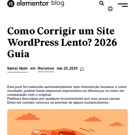
o
blog
conteúdo
✕
ENGLISH
Como Corrigir um Site
FRANÇAIS
WordPress Lento? 2026
Guia
NEDERLANDS
DEUTSCH
Itamar Haim
em
Recursos
nov 25, 2025
ESPAÑOL
ITALIANO
Este post foi traduzido automaticamente sem intervenção humana, e como
resultado, podem haver pequenas imprecisões ou diferenças no texto em
comparação com o original.
Pedimos desculpas por qualquer inconveniente que isso possa causar.
Entre em contato conosco se precisar de algum esclarecimento.