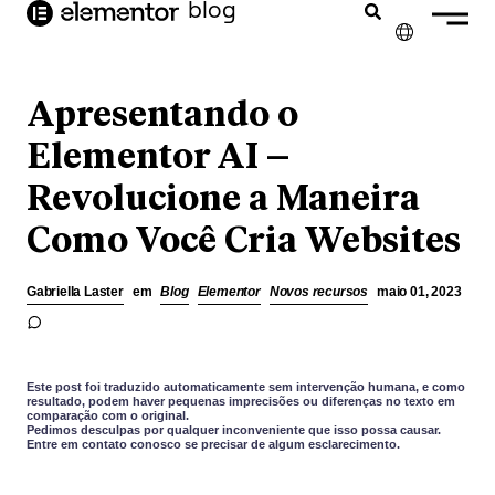
o
blog
conteúdo
✕
ENGLISH
Apresentando o
FRANÇAIS
Elementor AI –
Revolucione a Maneira
NEDERLANDS
Como Você Cria Websites
DEUTSCH
ESPAÑOL
Gabriella Laster
em
Blog
Elementor
Novos recursos
maio 01, 2023
ITALIANO
Este post foi traduzido automaticamente sem intervenção humana, e como
resultado, podem haver pequenas imprecisões ou diferenças no texto em
comparação com o original.
Pedimos desculpas por qualquer inconveniente que isso possa causar.
Entre em contato conosco se precisar de algum esclarecimento.