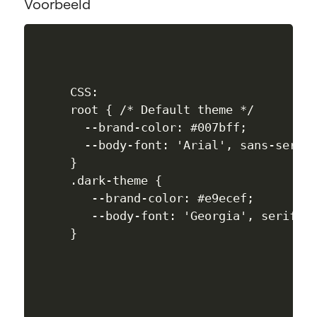
Voorbeeld
CSS:

root { /* Default theme */

  --brand-color: #007bff;

  --body-font: 'Arial', sans-serif;
}

.dark-theme {

   --brand-color: #e9ecef;

   --body-font: 'Georgia', serif;
