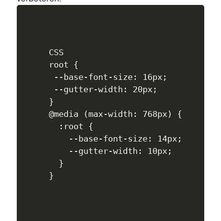
CSS

root {

 --base-font-size: 16px;

 --gutter-width: 20px; 

}

@media (max-width: 768px) {

  :root {

    --base-font-size: 14px; 

    --gutter-width: 10px;

  }
