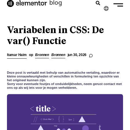
blog
de
inhoud
✕
ENGLISH
Variabelen in CSS: De
FRANÇAIS
var() Functie
DEUTSCH
Itamar Haim
op
Bronnen
Bronnen
jun 30, 2026
PORTUGUÊS
ESPAÑOL
Deze post is vertaald met behulp van automatische vertaling, waardoor er
kleine onnauwkeurigheden of verschillen in formulering ten opzichte van
het origineel kunnen zijn.
ITALIANO
Sorry voor eventuele foutjes of onduidelijkheden, neem gerust contact met
ons op als wij iets voor je mogen verhelderen.