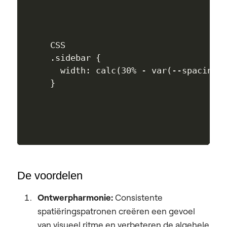
CSS

.sidebar {

  width: calc(30% - var(--spacing-l
De voordelen
Ontwerpharmonie:
Consistente
spatiëringspatronen creëren een gevoel
van visueel ritme en verbeteren de algehele