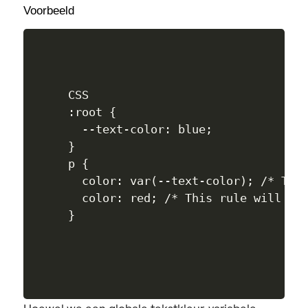
Voorbeeld
CSS

:root {

  --text-color: blue;

}

p { 

  color: var(--text-color); /* This
  color: red; /* This rule will ove