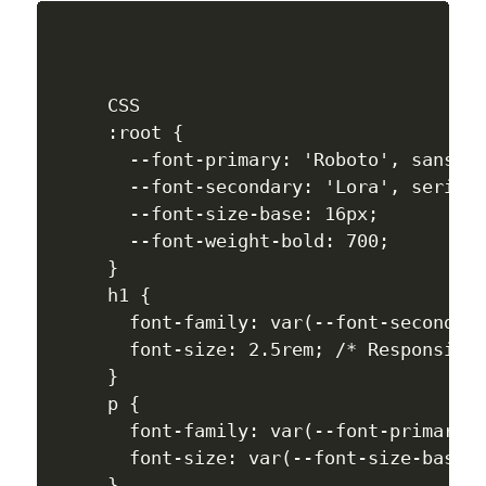
CSS

:root {

  --font-primary: 'Roboto', sans-se
  --font-secondary: 'Lora', serif;

  --font-size-base: 16px;

  --font-weight-bold: 700;

}

h1 {

  font-family: var(--font-secondary
  font-size: 2.5rem; /* Responsive 
}

p {

  font-family: var(--font-primary);
  font-size: var(--font-size-base);