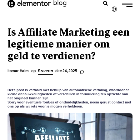
blog
de
inhoud
✕
ENGLISH
Is Affiliate Marketing een
FRANÇAIS
legitieme manier om
geld te verdienen?
DEUTSCH
PORTUGUÊS
Itamar Haim
op
Bronnen
dec 24, 2025
ESPAÑOL
ITALIANO
Deze post is vertaald met behulp van automatische vertaling, waardoor er
kleine onnauwkeurigheden of verschillen in formulering ten opzichte van
het origineel kunnen zijn.
Sorry voor eventuele foutjes of onduidelijkheden, neem gerust contact met
ons op als wij iets voor je mogen verhelderen.