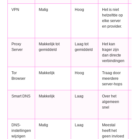
VPN
Matig
Hoog
Het is niet
Er z
hetzelfde op
ver
elke server
gad
en provider.
soft
kiez
Proxy
Makkelijk tot
Laag tot
Het kan
Voo
Server
gemiddeld
gemiddeld
trager zijn
web
dan directe
verbindingen
Tor
Makkelijk
Hoog
Traag door
Des
Browser
meerdere
And
server-hops
app
Smart DNS
Makkelijk
Laag
Over het
Bepe
algemeen
spec
snel
app
pla
DNS-
Matig
Laag
Meestal
De 
instellingen
heeft het
app
wijzigen
geen invloed
inte