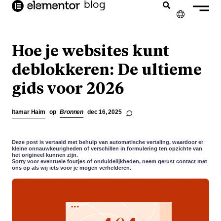
blog
de
inhoud
✕
ENGLISH
Hoe je websites kunt
FRANÇAIS
deblokkeren: De ultieme
gids voor 2026
DEUTSCH
PORTUGUÊS
Itamar Haim
op
Bronnen
dec 16, 2025
ESPAÑOL
ITALIANO
Deze post is vertaald met behulp van automatische vertaling, waardoor er
kleine onnauwkeurigheden of verschillen in formulering ten opzichte van
het origineel kunnen zijn.
Sorry voor eventuele foutjes of onduidelijkheden, neem gerust contact met
ons op als wij iets voor je mogen verhelderen.