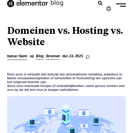
blog
de
inhoud
✕
ENGLISH
Domeinen vs. Hosting vs.
FRANÇAIS
Website
DEUTSCH
Itamar Haim
op
Blog
Bronnen
dec 24, 2025
PORTUGUÊS
ESPAÑOL
Deze post is vertaald met behulp van automatische vertaling, waardoor er
kleine onnauwkeurigheden of verschillen in formulering ten opzichte van
het origineel kunnen zijn.
ITALIANO
Sorry voor eventuele foutjes of onduidelijkheden, neem gerust contact met
ons op als wij iets voor je mogen verhelderen.