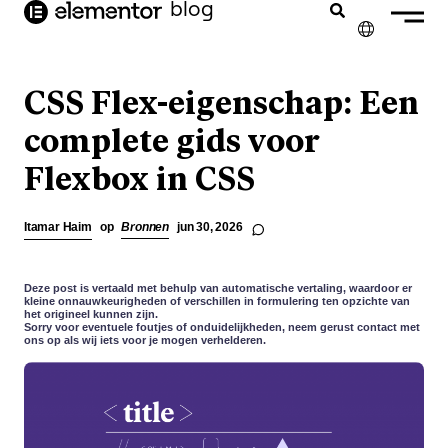
blog
de
inhoud
✕
ENGLISH
CSS Flex-eigenschap: Een
FRANÇAIS
complete gids voor
Flexbox in CSS
DEUTSCH
PORTUGUÊS
Itamar Haim
op
Bronnen
jun 30, 2026
ESPAÑOL
ITALIANO
Deze post is vertaald met behulp van automatische vertaling, waardoor er
kleine onnauwkeurigheden of verschillen in formulering ten opzichte van
het origineel kunnen zijn.
Sorry voor eventuele foutjes of onduidelijkheden, neem gerust contact met
ons op als wij iets voor je mogen verhelderen.