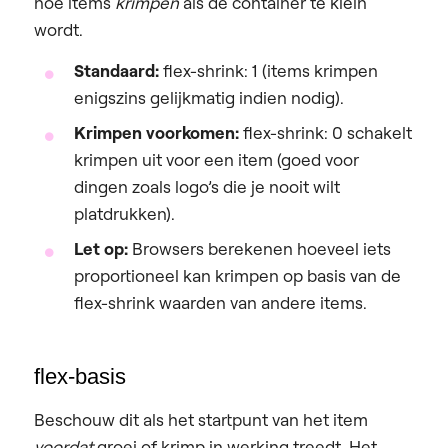
hoe items
krimpen
als de container te klein
wordt.
Standaard:
flex-shrink: 1 (items krimpen
enigszins gelijkmatig indien nodig).
Krimpen voorkomen:
flex-shrink: 0 schakelt
krimpen uit voor een item (goed voor
dingen zoals logo’s die je nooit wilt
platdrukken).
Let op:
Browsers berekenen hoeveel iets
proportioneel kan krimpen op basis van de
flex-shrink waarden van andere items.
flex-basis
Beschouw dit als het startpunt van het item
voordat
groei of krimp in werking treedt. Het