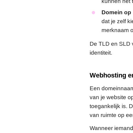
kunnen het 
Domein op 
dat je zelf k
merknaam of
De TLD en SLD vo
identiteit.
Webhosting en
Een domeinnaam 
van je website o
toegankelijk is. 
van ruimte op ee
Wanneer iemand j