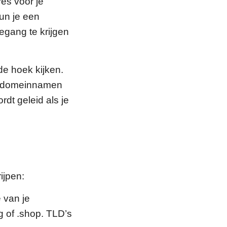
es voor je
kun je een
gang te krijgen
e hoek kijken.
lle domeinnamen
rdt geleid als je
ijpen:
 van je
g of .shop. TLD’s