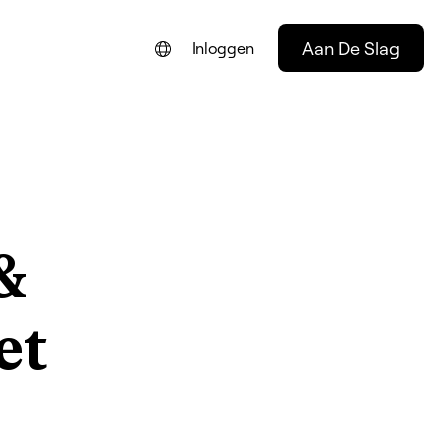
Aan De Slag
Inloggen
ENGLISH
FRANÇAIS
DEUTSCH
PORTUGUÊS
&
ESPAÑOL
ITALIANO
et