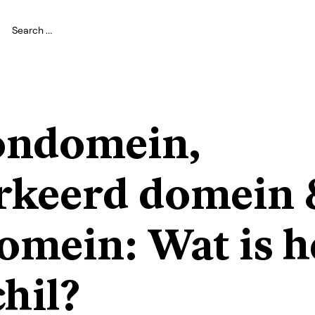
ndomein,
rkeerd domein 
omein: Wat is h
hil?