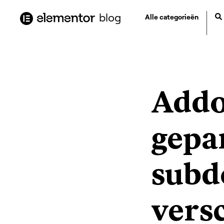
de
blog
Alle categorieën
inhoud
Addo
gepa
subd
versc