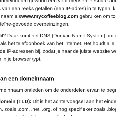
 domeinnaam gewoon een voor mensen leesbaar adr
s van een reeks getallen (een IP-adres) in te typen, 
 naam als
www.mycoffeeblog.com
gebruiken om toe
 cafeïne-gevoede overpeinzingen.
dit? Daar komt het DNS (Domain Name System) om d
 als het telefoonboek van het internet. Het houdt a
e IP-adressen bij, zodat je naar de juiste website wo
n je browser typt.
van een domeinnaam
meinnaam ontleden om de onderdelen ervan te begr
omein (TLD):
Dit is het achtervoegsel aan het einde
zoals .com, .net, .org, of nog specifieker zoals .blo