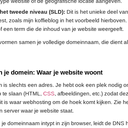
type website of de geografische locatie aangeven.
het tweede niveau (SLD):
Dit is het unieke deel v
iest, zoals mijn koffieblog in het voorbeeld hierboven.
 een term die de inhoud van je website weergeeft.
rmen samen je volledige domeinnaam, die dient als
 je domein: Waar je website woont
is slechts een adres. Je hebt ook een plek nodig 
p te slaan (HTML,
CSS
, afbeeldingen, etc.) zodat de
Dit is waar webhosting om de hoek komt kijken. Zie he
n server waar je website staat.
e domeinnaam intypt in zijn browser, leidt de DNS 