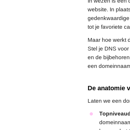
In wezen is een
website. In plaat
gedenkwaardige
tot je favoriete
Maar hoe werkt 
Stel je DNS voor
en de bijbehorend
een domeinnaam i
De anatomie 
Laten we een do
Topniveaud
domeinnaam, 