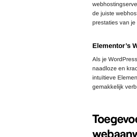
webhostingserver
de juiste webhost
prestaties van je
Elementor’s W
Als je WordPress
naadloze en krac
intuïtieve Eleme
gemakkelijk verb
Toegevo
webaanw