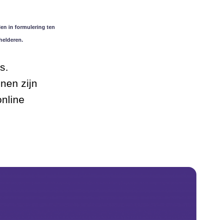
en in formulering ten
helderen.
s.
nen zijn
online