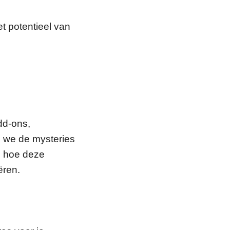
et potentieel van
dd-ons,
n we de mysteries
 hoe deze
ëren.