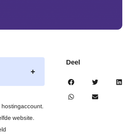
Deel
 hostingaccount.
lfde website.
eld