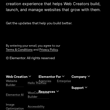
creation experience that helps Web Creators build,
launch, and manage websites that grow with them.
Get the updates that help you build better.
By entering your email, you agree to our
Terms & Conditions
and
Privacy Policy
.
© Elementor. All rights reserved
Web Creation
Elementor For
Company
Website
Agencies
Enterprise
Contact
Hello Themes
About Us
Builder
Us
Support
Resources
Help
Priority
WooCommerce
Careers
FAQs
Elementor AI
Blog
Roadmap
Center
Support
Builder
Affiliate
Trust
Developers
Services
Image
Program
Center
Glossary
Accessbility
Website
Optimization