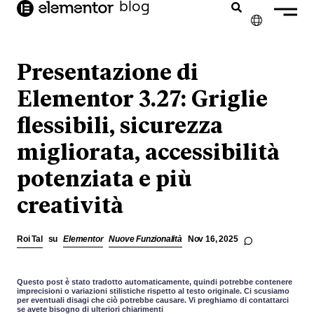
blog
contenuto
✕
ENGLISH
Presentazione di
FRANÇAIS
Elementor 3.27: Griglie
flessibili, sicurezza
NEDERLANDS
migliorata, accessibilità
DEUTSCH
potenziata e più
PORTUGUÊS
creatività
ESPAÑOL
Roi Tal
su
Elementor
Nuove Funzionalità
Nov 16, 2025
Questo post è stato tradotto automaticamente, quindi potrebbe contenere
imprecisioni o variazioni stilistiche rispetto al testo originale. Ci scusiamo
per eventuali disagi che ciò potrebbe causare. Vi preghiamo di contattarci
se avete bisogno di ulteriori chiarimenti