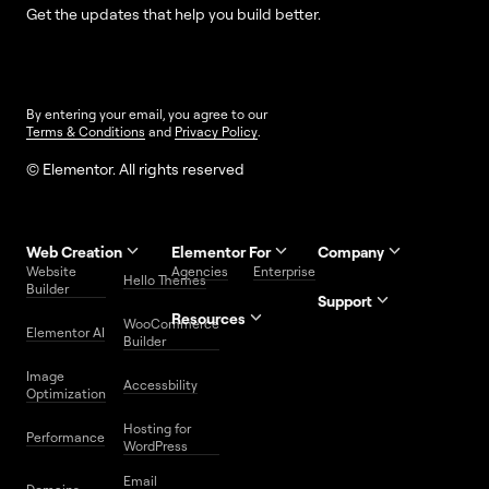
Get the updates that help you build better.
By entering your email, you agree to our
Terms & Conditions
and
Privacy Policy
.
© Elementor. All rights reserved
Web Creation
Elementor For
Company
Website
Agencies
Enterprise
Contact
Hello Themes
About Us
Builder
Us
Support
Resources
Help
Priority
WooCommerce
Careers
FAQs
Elementor AI
Blog
Roadmap
Center
Support
Builder
Affiliate
Trust
Developers
Services
Image
Program
Center
Glossary
Accessbility
Website
Optimization
Legal
Media
Free
Hosting for
Center
WordPress
Performance
Elementor
WordPress
Download
Download
Email