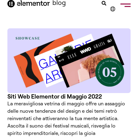
blog
contenuto
Web Design
✕
ENGLISH
FRANÇAIS
NEDERLANDS
DEUTSCH
PORTUGUÊS
ESPAÑOL
Siti Web Elementor di Maggio 2022
La meravigliosa vetrina di maggio offre un assaggio
delle nuove tendenze del design e dei temi retrò
reinventati che attiveranno la tua mente artistica.
Ascolta il suono dei festival musicali, risveglia lo
spirito imprenditoriale, riscopri la gioia