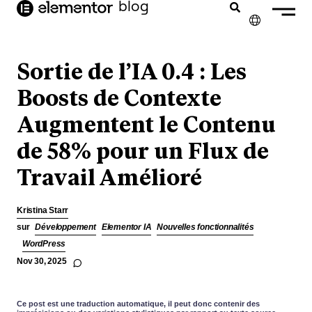
contenu
blog
principal
✕
ENGLISH
Sortie de l’IA 0.4 : Les
NEDERLANDS
Boosts de Contexte
Augmentent le Contenu
DEUTSCH
de 58% pour un Flux de
PORTUGUÊS
Travail Amélioré
ESPAÑOL
ITALIANO
Kristina Starr
sur
Développement
Elementor IA
Nouvelles fonctionnalités
WordPress
Nov 30, 2025
Ce post est une traduction automatique, il peut donc contenir des