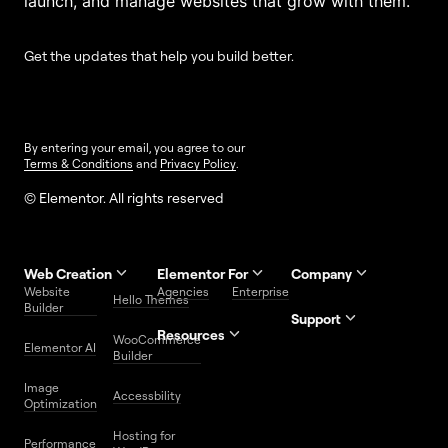
launch, and manage websites that grow with them.
Get the updates that help you build better.
By entering your email, you agree to our
Terms & Conditions
and
Privacy Policy
.
© Elementor. All rights reserved
Web Creation
Elementor For
Company
Website
Agencies
Enterprise
Contact
Hello Themes
About Us
Builder
Us
Support
Resources
Help
Priority
WooCommerce
Careers
FAQs
Elementor AI
Blog
Roadmap
Center
Support
Builder
Affiliate
Trust
Developers
Services
Image
Program
Center
Glossary
Accessbility
Website
Optimization
Legal
Media
Free
Hosting for
Center
WordPress
Performance