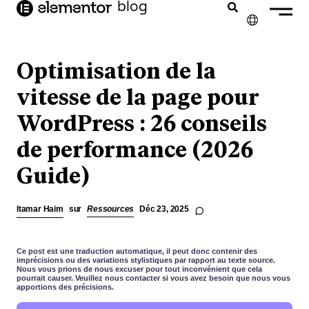
contenu
blog
principal
✕
ENGLISH
Optimisation de la
NEDERLANDS
vitesse de la page pour
WordPress : 26 conseils
DEUTSCH
de performance (2026
PORTUGUÊS
Guide)
ESPAÑOL
ITALIANO
Itamar Haim
sur
Ressources
Déc 23, 2025
Ce post est une traduction automatique, il peut donc contenir des
imprécisions ou des variations stylistiques par rapport au texte source.
Nous vous prions de nous excuser pour tout inconvénient que cela
pourrait causer. Veuillez nous contacter si vous avez besoin que nous vous
apportions des précisions.