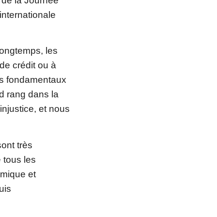
 de la Journée
nternationale
longtemps, les
de crédit ou à
its fondamentaux
d rang dans la
injustice, et nous
ont très
 tous les
omique et
uis