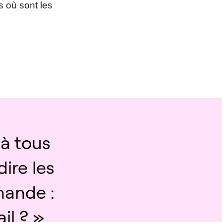
s où sont les
à tous
ire les
mande :
il ? »