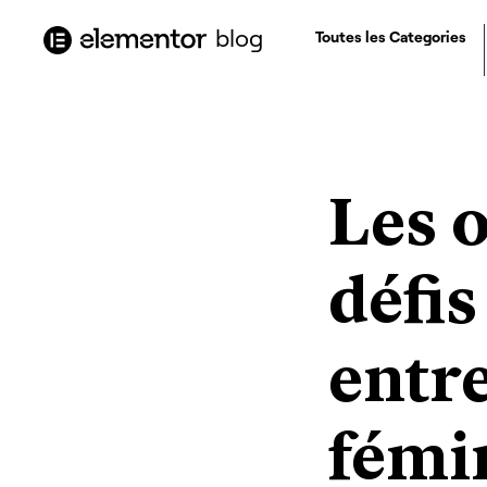
contenu
principal
blog
Toutes les Categories
Les o
défis
entr
fémi