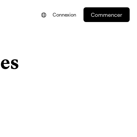
Commencer
Connexion
ENGLISH
NEDERLANDS
les
DEUTSCH
PORTUGUÊS
ESPAÑOL
ITALIANO