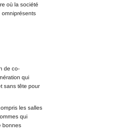
e où la société
s, omniprésents
n de co-
ération qui
t sans tête pour
compris les salles
 hommes qui
e bonnes