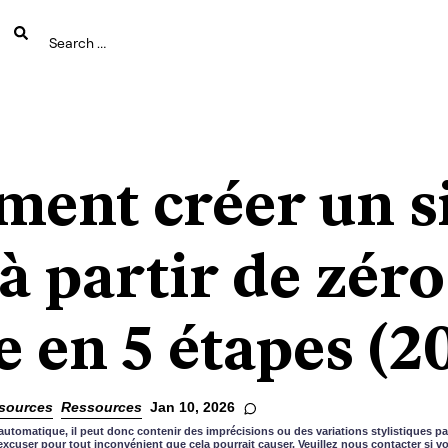
ent créer un s
à partir de zéro
 en 5 étapes (2
sources
Ressources
Jan 10, 2026
automatique, il peut donc contenir des imprécisions ou des variations stylistiques pa
xcuser pour tout inconvénient que cela pourrait causer. Veuillez nous contacter si 