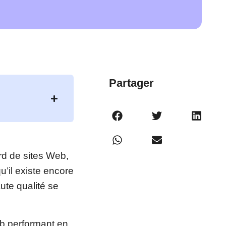
Partager
ard de sites Web,
u’il existe encore
te qualité se
b performant en