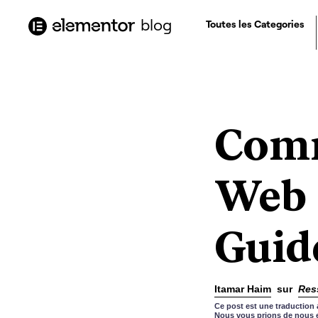
contenu
principal
blog
Toutes les Categories
Comm
Web 
Guide
Itamar Haim
sur
Res
Ce post est une traduction 
Nous vous prions de nous e