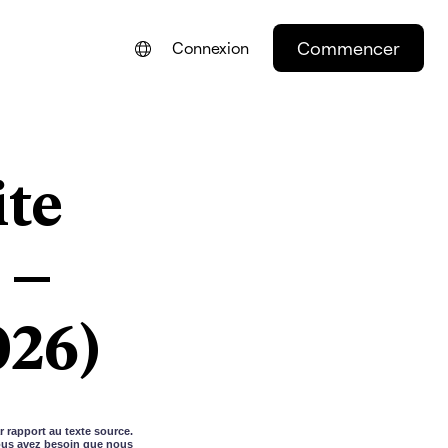
Commencer
Connexion
ENGLISH
NEDERLANDS
ite
DEUTSCH
PORTUGUÊS
 –
ESPAÑOL
ITALIANO
026)
r rapport au texte source.
vous avez besoin que nous