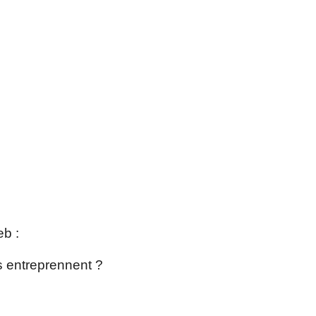
eb :
rs entreprennent ?