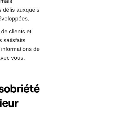
 mais
s défis auxquels
développées.
de clients et
 satisfaits
s informations de
 avec vous.
 sobriété
ieur