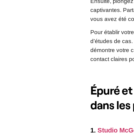
Ensuite, plongez
captivantes. Part
vous avez été co
Pour établir votr
d’études de cas.
démontre votre ca
contact claires po
Épuré et 
dans les 
1.
Studio McG