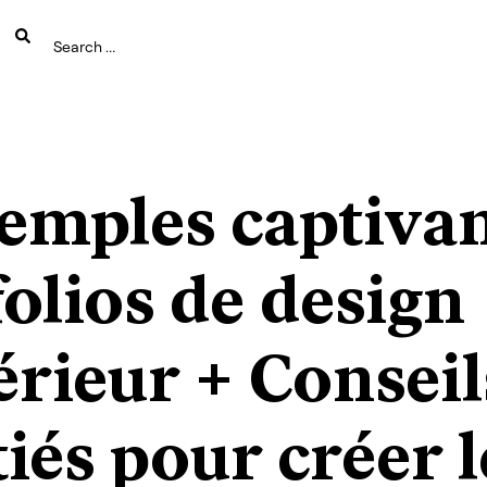
xemples captivan
olios de design
érieur + Conseil
tiés pour créer l