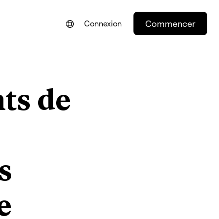
Commencer
Connexion
ENGLISH
NEDERLANDS
ts de
DEUTSCH
PORTUGUÊS
ESPAÑOL
ITALIANO
s
e