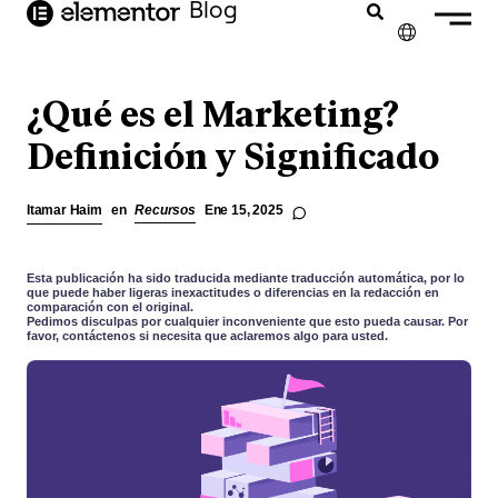
Blog
contenido
✕
ENGLISH
¿Qué es el Marketing?
FRANÇAIS
Definición y Significado
NEDERLANDS
Itamar Haim
en
Recursos
Ene 15, 2025
DEUTSCH
PORTUGUÊS
Esta publicación ha sido traducida mediante traducción automática, por lo
que puede haber ligeras inexactitudes o diferencias en la redacción en
comparación con el original.
ITALIANO
Pedimos disculpas por cualquier inconveniente que esto pueda causar. Por
favor, contáctenos si necesita que aclaremos algo para usted.