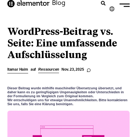
Inhalt
Blog
springen
✕
ENGLISH
WordPress-Beitrag vs.
FRANÇAIS
Seite: Eine umfassende
Aufschlüsselung
NEDERLANDS
PORTUGUÊS
Itamar Haim
auf
Ressourcen
Nov. 23, 2025
ESPAÑOL
ITALIANO
Dieser Beitrag wurde mithilfe maschineller Übersetzung übersetzt, und
daher kann es zu geringfügigen Ungenauigkeiten oder Unterschieden in
der Formulierung im Vergleich zum Original kommen.
Wir entschuldigen uns für etwaige Unannehmlichkeiten. Bitte kontaktieren
Sie uns, falls Sie eine Klärung benötigen.