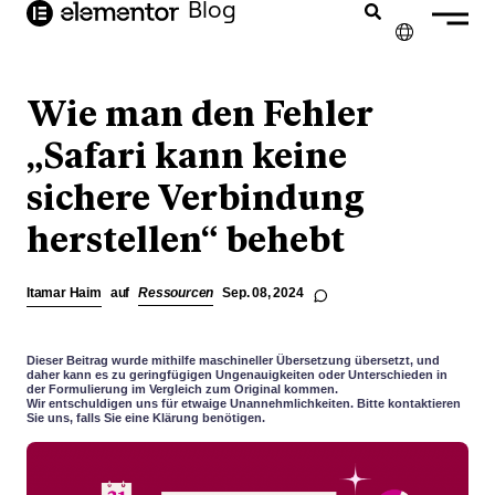
Inhalt
Blog
springen
✕
ENGLISH
Wie man den Fehler
FRANÇAIS
„Safari kann keine
sichere Verbindung
NEDERLANDS
herstellen“ behebt
PORTUGUÊS
ESPAÑOL
Itamar Haim
auf
Ressourcen
Sep. 08, 2024
ITALIANO
Dieser Beitrag wurde mithilfe maschineller Übersetzung übersetzt, und
daher kann es zu geringfügigen Ungenauigkeiten oder Unterschieden in
der Formulierung im Vergleich zum Original kommen.
Wir entschuldigen uns für etwaige Unannehmlichkeiten. Bitte kontaktieren
Sie uns, falls Sie eine Klärung benötigen.