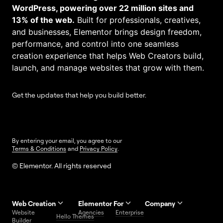
WordPress, powering over 22 million sites and
13% of the web.
Built for professionals, creatives,
and businesses, Elementor brings design freedom,
performance, and control into one seamless
creation experience that helps Web Creators build,
launch, and manage websites that grow with them.
Get the updates that help you build better.
By entering your email, you agree to our
Terms & Conditions
and
Privacy Policy
.
© Elementor. All rights reserved
Web Creation
Elementor For
Company
Website
Agencies
Enterprise
Contact
Hello Themes
About Us
Builder
Us