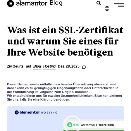
Inhalt
Blog
springen
✕
ENGLISH
Was ist ein SSL-Zertifikat
FRANÇAIS
und warum Sie eines für
Ihre Website benötigen
NEDERLANDS
PORTUGUÊS
Ziv Geurts
auf
Blog
Hosting
Dez. 28, 2025
ESPAÑOL
ITALIANO
Dieser Beitrag wurde mithilfe maschineller Übersetzung übersetzt, und
daher kann es zu geringfügigen Ungenauigkeiten oder Unterschieden in
der Formulierung im Vergleich zum Original kommen.
Wir entschuldigen uns für etwaige Unannehmlichkeiten. Bitte kontaktieren
Sie uns, falls Sie eine Klärung benötigen.