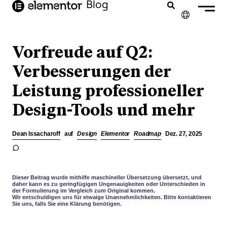
Inhalt
Blog
springen
✕
ENGLISH
Vorfreude auf Q2:
FRANÇAIS
Verbesserungen der
Leistung professioneller
NEDERLANDS
Design-Tools und mehr
PORTUGUÊS
ESPAÑOL
Dean Issacharoff
auf
Design
Elementor
Roadmap
Dez. 27, 2025
ITALIANO
Dieser Beitrag wurde mithilfe maschineller Übersetzung übersetzt, und
daher kann es zu geringfügigen Ungenauigkeiten oder Unterschieden in
der Formulierung im Vergleich zum Original kommen.
Wir entschuldigen uns für etwaige Unannehmlichkeiten. Bitte kontaktieren
Sie uns, falls Sie eine Klärung benötigen.