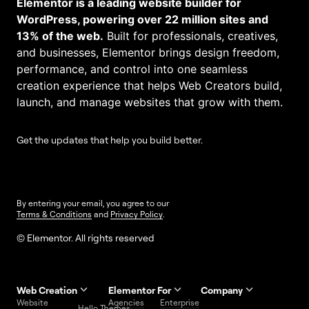
Elementor is a leading website builder for
WordPress, powering over 22 million sites and
13% of the web.
Built for professionals, creatives,
and businesses, Elementor brings design freedom,
performance, and control into one seamless
creation experience that helps Web Creators build,
launch, and manage websites that grow with them.
Get the updates that help you build better.
By entering your email, you agree to our
Terms & Conditions
and
Privacy Policy
.
© Elementor. All rights reserved
Web Creation
Elementor For
Company
Website
Agencies
Enterprise
Contact
Hello Themes
About Us