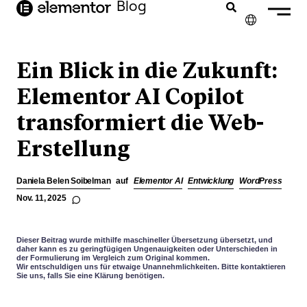
Inhalt
Blog
springen
✕
ENGLISH
Ein Blick in die Zukunft:
FRANÇAIS
Elementor AI Copilot
transformiert die Web-
NEDERLANDS
Erstellung
PORTUGUÊS
ESPAÑOL
Daniela Belen Soibelman
auf
Elementor AI
Entwicklung
WordPress
ITALIANO
Nov. 11, 2025
Dieser Beitrag wurde mithilfe maschineller Übersetzung übersetzt, und
daher kann es zu geringfügigen Ungenauigkeiten oder Unterschieden in
der Formulierung im Vergleich zum Original kommen.
Wir entschuldigen uns für etwaige Unannehmlichkeiten. Bitte kontaktieren
Sie uns, falls Sie eine Klärung benötigen.