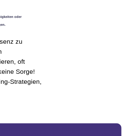
igkeiten oder
gen.
äsenz zu
n
eren, oft
keine Sorge!
ing-Strategien,