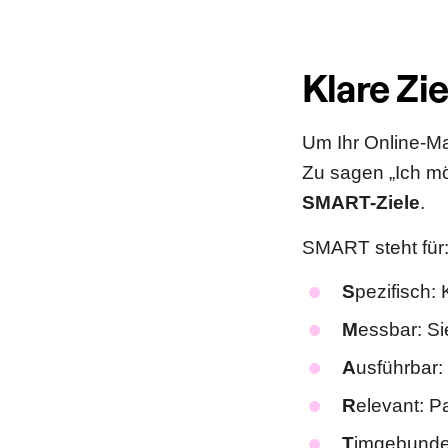
Klare Zi
Um Ihr Online-Ma
Zu sagen „Ich mö
SMART-Ziele
.
SMART steht für
S
pezifisch: 
M
essbar: Si
A
usführbar:
R
elevant: P
T
imgebunden