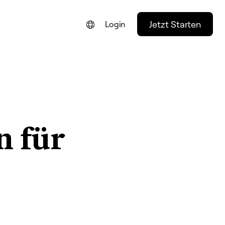
Jetzt Starten
Login
ENGLISH
FRANÇAIS
NEDERLANDS
PORTUGUÊS
n für
ESPAÑOL
ITALIANO
n