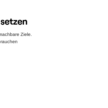
 setzen
machbare Ziele.
 brauchen