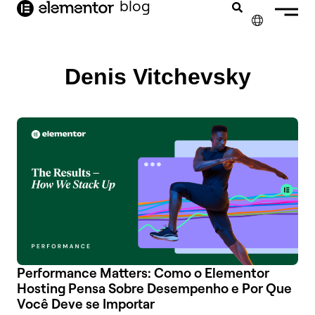
o
blog
conteúdo
✕
ENGLISH
Denis Vitchevsky
FRANÇAIS
NEDERLANDS
DEUTSCH
ESPAÑOL
ITALIANO
Performance Matters: Como o Elementor
Hosting Pensa Sobre Desempenho e Por Que
Você Deve se Importar