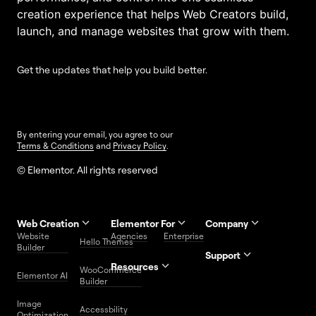
creation experience that helps Web Creators build,
launch, and manage websites that grow with them.
Get the updates that help you build better.
By entering your email, you agree to our
Terms & Conditions
and
Privacy Policy
.
© Elementor. All rights reserved
Web Creation
Elementor For
Company
Website
Agencies
Enterprise
Contact
Hello Themes
About Us
Builder
Us
Support
Resources
Help
Priority
WooCommerce
Careers
FAQs
Elementor AI
Blog
Roadmap
Center
Support
Builder
Affiliate
Trust
Developers
Services
Image
Program
Center
Glossary
Accessbility
Website
Optimization