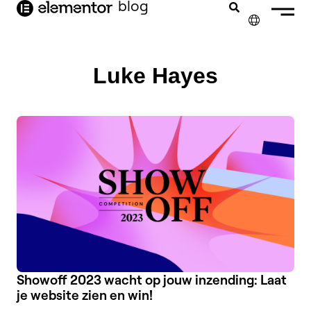
blog
de
inhoud
✕
ENGLISH
Luke Hayes
FRANÇAIS
DEUTSCH
PORTUGUÊS
ESPAÑOL
ITALIANO
Showoff 2023 wacht op jouw inzending: Laat
je website zien en win!