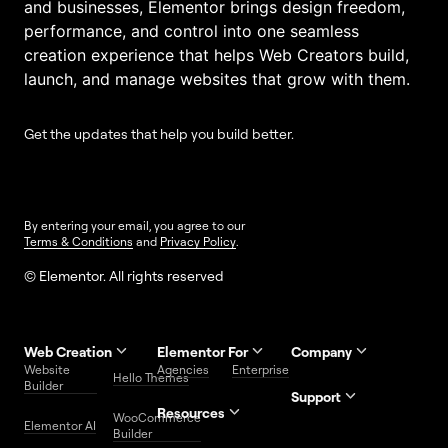
and businesses, Elementor brings design freedom,
performance, and control into one seamless
creation experience that helps Web Creators build,
launch, and manage websites that grow with them.
Get the updates that help you build better.
By entering your email, you agree to our
Terms & Conditions
and
Privacy Policy
.
© Elementor. All rights reserved
Web Creation
Elementor For
Company
Website
Agencies
Enterprise
Contact
Hello Themes
About Us
Builder
Us
Support
Resources
Help
Priority
WooCommerce
Careers
FAQs
Elementor AI
Blog
Roadmap
Center
Support
Builder