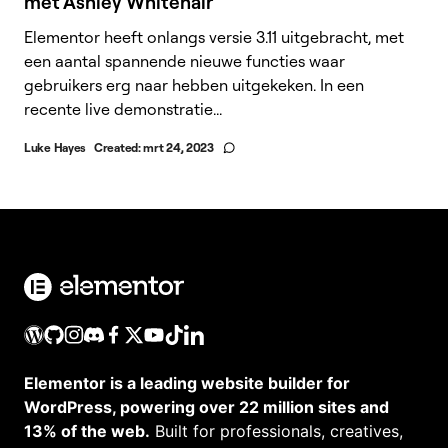
met Ashley Whitehair
Elementor heeft onlangs versie 3.11 uitgebracht, met
een aantal spannende nieuwe functies waar
gebruikers erg naar hebben uitgekeken. In een
recente live demonstratie...
Luke Hayes
Created:
mrt 24, 2023
Elementor is a leading website builder for
WordPress, powering over 22 million sites and
13% of the web.
Built for professionals, creatives,