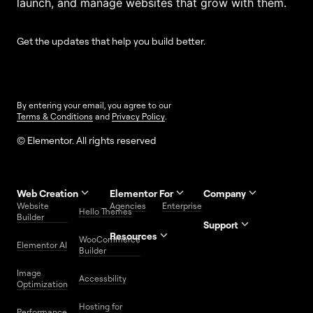
launch, and manage websites that grow with them.
Get the updates that help you build better.
By entering your email, you agree to our
Terms & Conditions
and
Privacy Policy
.
© Elementor. All rights reserved
Web Creation
Elementor For
Company
Website
Agencies
Enterprise
Contact
Hello Themes
About Us
Builder
Us
Support
Resources
Help
Priority
WooCommerce
Careers
FAQs
Elementor AI
Blog
Roadmap
Center
Support
Builder
Affiliate
Trust
Developers
Services
Image
Program
Center
Glossary
Accessbility
Website
Optimization
Legal
Media
Free
Hosting for
Center
WordPress
Performance