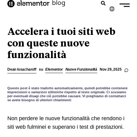
blog
contenuto
✕
ENGLISH
Accelera i tuoi siti web
FRANÇAIS
con queste nuove
funzionalità
NEDERLANDS
DEUTSCH
Dean Issacharoff
su
Elementor
Nuove Funzionalità
Nov 29, 2025
PORTUGUÊS
ESPAÑOL
Questo post è stato tradotto automaticamente, quindi potrebbe contenere
imprecisioni o variazioni stilistiche rispetto al testo originale. Ci scusiamo
per eventuali disagi che ciò potrebbe causare. Vi preghiamo di contattarci
se avete bisogno di ulteriori chiarimenti
Non perdere le nuove funzionalità che rendono i
siti web fulminei e superano i test di prestazioni.