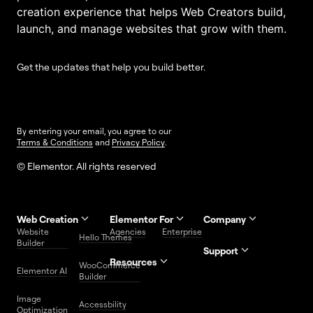
creation experience that helps Web Creators build,
launch, and manage websites that grow with them.
Get the updates that help you build better.
By entering your email, you agree to our
Terms & Conditions
and
Privacy Policy
.
© Elementor. All rights reserved
Web Creation
Elementor For
Company
Website
Agencies
Enterprise
Contact
Hello Themes
About Us
Builder
Us
Support
Resources
Help
Priority
WooCommerce
Careers
FAQs
Elementor AI
Blog
Roadmap
Center
Support
Builder
Affiliate
Trust
Developers
Services
Image
Program
Center
Glossary
Accessbility
Website
Optimization