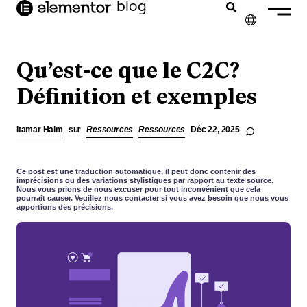
contenu
blog
principal
✕
ENGLISH
Qu’est-ce que le C2C?
NEDERLANDS
Définition et exemples
DEUTSCH
Itamar Haim
sur
Ressources
Ressources
Déc 22, 2025
PORTUGUÊS
ESPAÑOL
Ce post est une traduction automatique, il peut donc contenir des
imprécisions ou des variations stylistiques par rapport au texte source.
Nous vous prions de nous excuser pour tout inconvénient que cela
ITALIANO
pourrait causer. Veuillez nous contacter si vous avez besoin que nous vous
apportions des précisions.