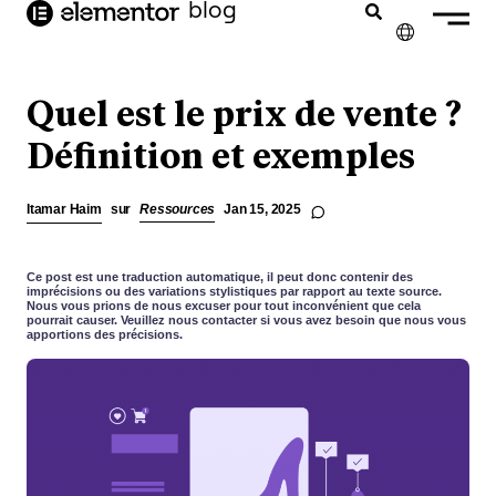
contenu
blog
principal
✕
ENGLISH
Quel est le prix de vente ?
NEDERLANDS
Définition et exemples
DEUTSCH
Itamar Haim
sur
Ressources
Jan 15, 2025
PORTUGUÊS
ESPAÑOL
Ce post est une traduction automatique, il peut donc contenir des
imprécisions ou des variations stylistiques par rapport au texte source.
Nous vous prions de nous excuser pour tout inconvénient que cela
ITALIANO
pourrait causer. Veuillez nous contacter si vous avez besoin que nous vous
apportions des précisions.