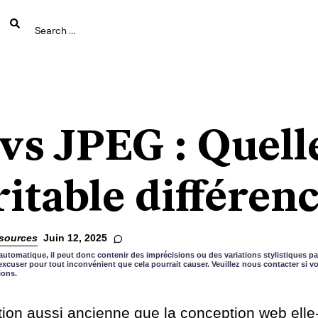
vs JPEG : Quelle
ritable différenc
sources
Juin 12, 2025
automatique, il peut donc contenir des imprécisions ou des variations stylistiques pa
xcuser pour tout inconvénient que cela pourrait causer. Veuillez nous contacter si 
ions.
tion aussi ancienne que la conception web ell