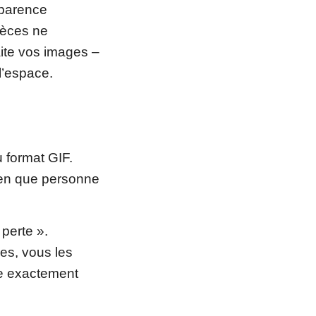
pparence
pièces ne
aite vos images –
l’espace.
u format GIF.
bien que personne
 perte ».
es, vous les
e exactement