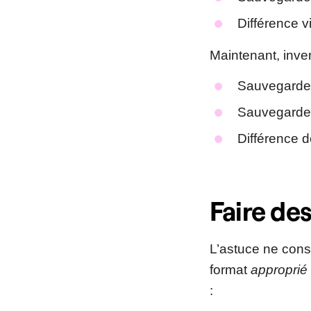
Différence v
Maintenant, inver
Sauvegardez-
Sauvegarde
Différence d
Faire de
L’astuce ne consi
format
approprié
: