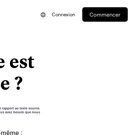
Commencer
Connexion
ENGLISH
NEDERLANDS
 est
DEUTSCH
PORTUGUÊS
e ?
ESPAÑOL
ITALIANO
r rapport au texte source.
vous avez besoin que nous
e-même :