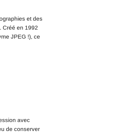
tographies et des
. Créé en 1992
nyme JPEG !), ce
ression avec
ieu de conserver