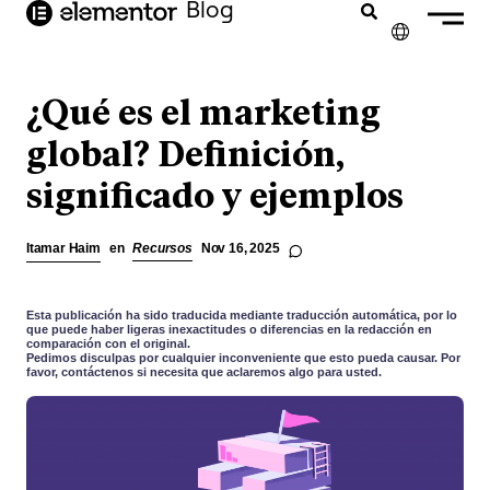
Blog
contenido
✕
ENGLISH
¿Qué es el marketing
FRANÇAIS
global? Definición,
significado y ejemplos
NEDERLANDS
DEUTSCH
Itamar Haim
en
Recursos
Nov 16, 2025
PORTUGUÊS
ITALIANO
Esta publicación ha sido traducida mediante traducción automática, por lo
que puede haber ligeras inexactitudes o diferencias en la redacción en
comparación con el original.
Pedimos disculpas por cualquier inconveniente que esto pueda causar. Por
favor, contáctenos si necesita que aclaremos algo para usted.