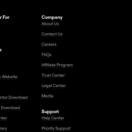
r For
Company
About Us
Contact Us
Careers
s
FAQs
Affiliate Program
Trust Center
s Website
Legal Center
Media
entor Download
 Download
Support
enter
Help Center
rary
Priority Support