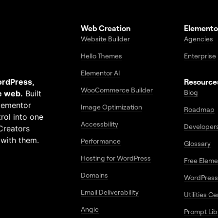
Web Creation
Elemento
Website Builder
Agencies
Hello Themes
Enterprise
Elementor AI
ordPress,
Resource
WooCommerce Builder
Blog
e web.
Built
Elementor
Image Optimization
Roadmap
rol into one
Accessbility
Developer
Creators
 with them.
Performance
Glossary
Hosting for WordPress
Free Elem
Domains
WordPress
Email Deliverability
Utilities C
Angie
Prompt Lib