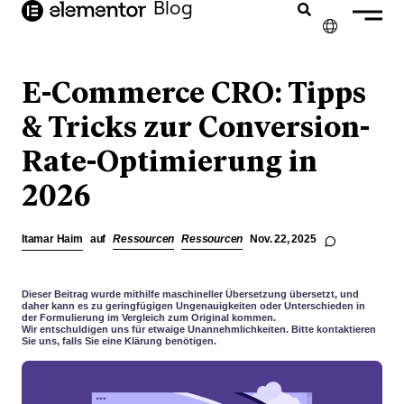
Inhalt
Blog
springen
✕
ENGLISH
E-Commerce CRO: Tipps
FRANÇAIS
& Tricks zur Conversion-
Rate-Optimierung in
NEDERLANDS
2026
PORTUGUÊS
ESPAÑOL
Itamar Haim
auf
Ressourcen
Ressourcen
Nov. 22, 2025
ITALIANO
Dieser Beitrag wurde mithilfe maschineller Übersetzung übersetzt, und
daher kann es zu geringfügigen Ungenauigkeiten oder Unterschieden in
der Formulierung im Vergleich zum Original kommen.
Wir entschuldigen uns für etwaige Unannehmlichkeiten. Bitte kontaktieren
Sie uns, falls Sie eine Klärung benötigen.