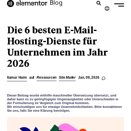
Inhalt
Blog
springen
✕
ENGLISH
Die 6 besten E-Mail-
FRANÇAIS
Hosting-Dienste für
Unternehmen im Jahr
NEDERLANDS
2026
PORTUGUÊS
ESPAÑOL
Itamar Haim
auf
Ressourcen
Site Mailer
Jan. 09, 2026
ITALIANO
Dieser Beitrag wurde mithilfe maschineller Übersetzung übersetzt, und
daher kann es zu geringfügigen Ungenauigkeiten oder Unterschieden in
der Formulierung im Vergleich zum Original kommen.
Wir entschuldigen uns für etwaige Unannehmlichkeiten. Bitte kontaktieren
Sie uns, falls Sie eine Klärung benötigen.