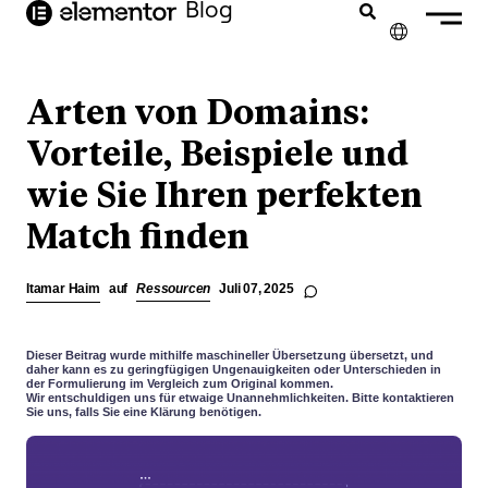
Inhalt
Blog
springen
✕
ENGLISH
Arten von Domains:
FRANÇAIS
Vorteile, Beispiele und
wie Sie Ihren perfekten
NEDERLANDS
Match finden
PORTUGUÊS
ESPAÑOL
Itamar Haim
auf
Ressourcen
Juli 07, 2025
ITALIANO
Dieser Beitrag wurde mithilfe maschineller Übersetzung übersetzt, und
daher kann es zu geringfügigen Ungenauigkeiten oder Unterschieden in
der Formulierung im Vergleich zum Original kommen.
Wir entschuldigen uns für etwaige Unannehmlichkeiten. Bitte kontaktieren
Sie uns, falls Sie eine Klärung benötigen.