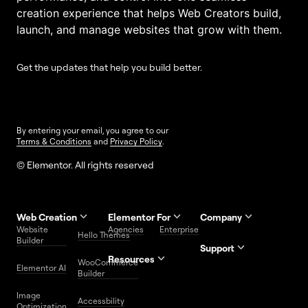
creation experience that helps Web Creators build,
launch, and manage websites that grow with them.
Get the updates that help you build better.
By entering your email, you agree to our
Terms & Conditions
and
Privacy Policy
.
© Elementor. All rights reserved
Web Creation
Elementor For
Company
Website
Agencies
Enterprise
Contact
Hello Themes
About Us
Builder
Us
Support
Resources
Help
Priority
WooCommerce
Careers
FAQs
Elementor AI
Blog
Roadmap
Center
Support
Builder
Affiliate
Trust
Developers
Services
Image
Program
Center
Glossary
Accessbility
Website
Optimization