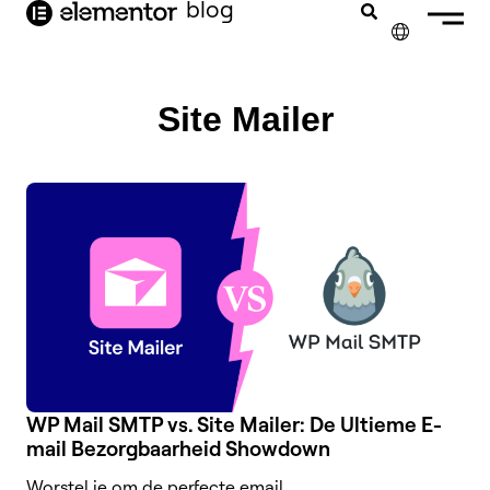
blog
de
inhoud
✕
ENGLISH
Site Mailer
FRANÇAIS
DEUTSCH
PORTUGUÊS
ESPAÑOL
ITALIANO
WP Mail SMTP vs. Site Mailer: De Ultieme E-
mail Bezorgbaarheid Showdown
Worstel je om de perfecte email