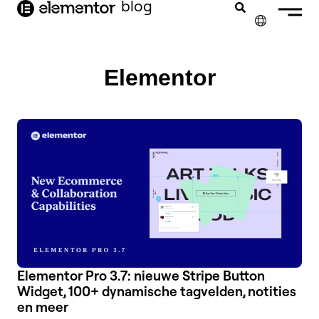
blog
de
inhoud
✕
ENGLISH
Elementor
FRANÇAIS
DEUTSCH
PORTUGUÊS
ESPAÑOL
ITALIANO
Elementor Pro 3.7: nieuwe Stripe Button
Widget, 100+ dynamische tagvelden, notities
en meer