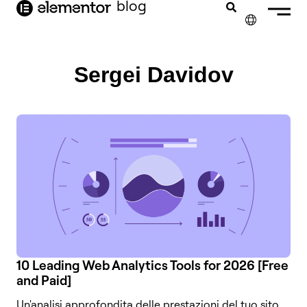
blog
contenuto
✕
ENGLISH
Sergei Davidov
FRANÇAIS
NEDERLANDS
DEUTSCH
PORTUGUÊS
ESPAÑOL
10 Leading Web Analytics Tools for 2026 [Free
and Paid]
Un'analisi approfondita delle prestazioni del tuo sito