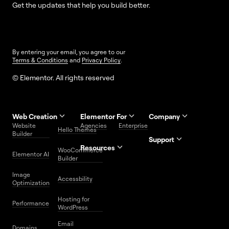
Get the updates that help you build better.
By entering your email, you agree to our
Terms & Conditions
and
Privacy Policy
.
© Elementor. All rights reserved
Web Creation
Elementor For
Company
Website
Agencies
Enterprise
Contact
Hello Themes
About Us
Builder
Us
Support
Resources
Help
Priority
WooCommerce
Careers
FAQs
Elementor AI
Blog
Roadmap
Center
Support
Builder
Affiliate
Trust
Developers
Services
Image
Program
Center
Glossary
Accessbility
Website
Optimization
Legal
Media
Free
Hosting for
Center
WordPress
Performance
Elementor
WordPress
Download
Download
Email
Domains