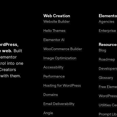
Web Creation
Elemento
Website Builder
Agencies
Hello Themes
Enterprise
Elementor AI
ordPress,
Resource
WooCommerce Builder
Blog
e web.
Built
Elementor
Image Optimization
Roadmap
rol into one
Accessbility
Developer
Creators
 with them.
Performance
Glossary
Hosting for WordPress
Free Elem
Domains
WordPress
Email Deliverability
Utilities C
Angie
Prompt Lib