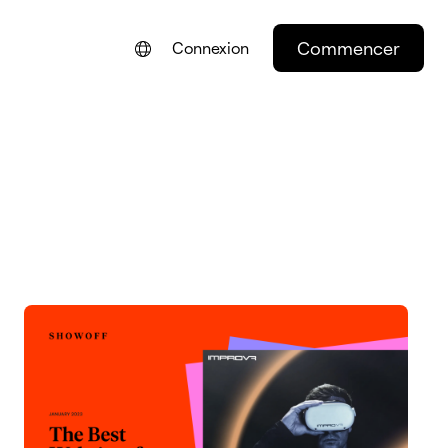
Commencer
Connexion
ENGLISH
NEDERLANDS
DEUTSCH
PORTUGUÊS
ESPAÑOL
ITALIANO