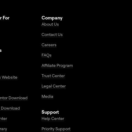
r For
Company
About Us
Contact Us
Careers
s
FAQs
Affiliate Program
Trust Center
s Website
Legal Center
Media
entor Download
 Download
Support
enter
Help Center
rary
Priority Support