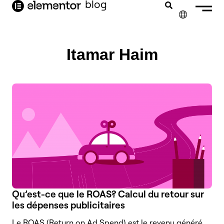
contenu
blog
principal
✕
ENGLISH
Itamar Haim
NEDERLANDS
DEUTSCH
PORTUGUÊS
ESPAÑOL
ITALIANO
Qu’est-ce que le ROAS? Calcul du retour sur
les dépenses publicitaires
Le ROAS (Return on Ad Spend) est le revenu généré