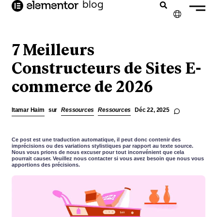
contenu
blog
principal
✕
ENGLISH
7 Meilleurs
NEDERLANDS
Constructeurs de Sites E-
commerce de 2026
DEUTSCH
PORTUGUÊS
Itamar Haim
sur
Ressources
Ressources
Déc 22, 2025
ESPAÑOL
ITALIANO
Ce post est une traduction automatique, il peut donc contenir des
imprécisions ou des variations stylistiques par rapport au texte source.
Nous vous prions de nous excuser pour tout inconvénient que cela
pourrait causer. Veuillez nous contacter si vous avez besoin que nous vous
apportions des précisions.